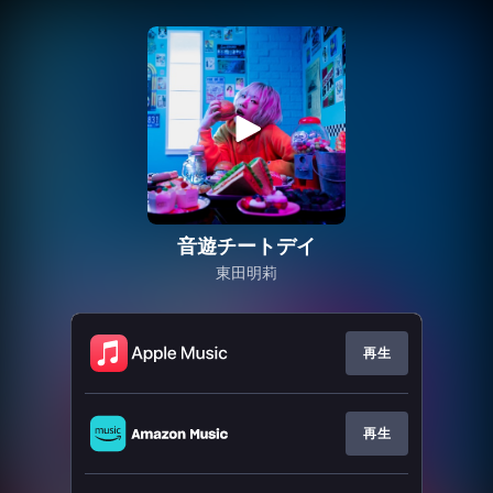
音遊チートデイ
東田明莉
再生
再生